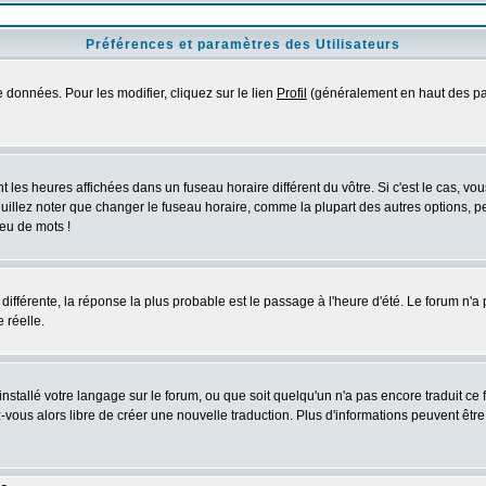
Préférences et paramètres des Utilisateurs
 données. Pour les modifier, cliquez sur le lien
Profil
(généralement en haut des pag
 les heures affichées dans un fuseau horaire différent du vôtre. Si c'est le cas, vo
uillez noter que changer le fuseau horaire, comme la plupart des autres options, peu
jeu de mots !
s différente, la réponse la plus probable est le passage à l'heure d'été. Le forum n'a
 réelle.
 installé votre langage sur le forum, ou que soit quelqu'un n'a pas encore traduit c
ez-vous alors libre de créer une nouvelle traduction. Plus d'informations peuvent êtr