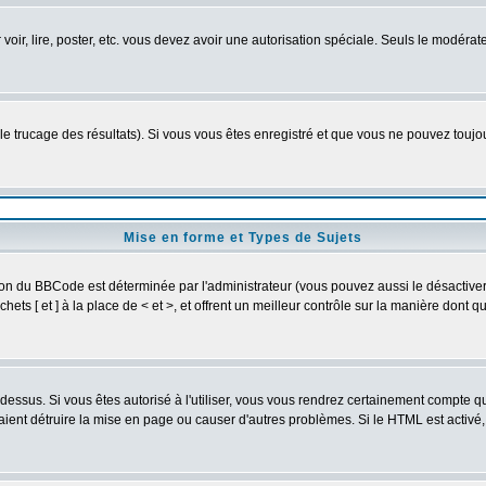
r voir, lire, poster, etc. vous devez avoir une autorisation spéciale. Seuls le modér
 le trucage des résultats). Si vous vous êtes enregistré et que vous ne pouvez touj
Mise en forme et Types de Sujets
ion du BBCode est déterminée par l'administrateur (vous pouvez aussi le désactive
ts [ et ] à la place de < et >, et offrent un meilleur contrôle sur la manière dont q
t dessus. Si vous êtes autorisé à l'utiliser, vous vous rendrez certainement compte
raient détruire la mise en page ou causer d'autres problèmes. Si le HTML est activé