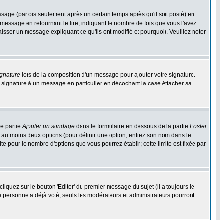
ge (parfois seulement après un certain temps après qu'il soit posté) en
ssage en retournant le lire, indiquant le nombre de fois que vous l'avez
aisser un message expliquant ce qu'ils ont modifié et pourquoi). Veuillez noter
ignature
lors de la composition d'un message pour ajouter votre signature.
 signature à un message en particulier en décochant la case Attacher sa
ne partie
Ajouter un sondage
dans le formulaire en dessous de la partie
Poster
t au moins deux options (pour définir une option, entrez son nom dans le
te pour le nombre d'options que vous pourrez établir; cette limite est fixée par
quez sur le bouton 'Editer' du premier message du sujet (il a toujours le
e personne a déjà voté, seuls les modérateurs et administrateurs pourront