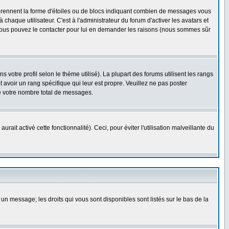
 prennent la forme d'étoiles ou de blocs indiquant combien de messages vous
haque utilisateur. C'est à l'administrateur du forum d'activer les avatars et
i, vous pouvez le contacter pour lui en demander les raisons (nous sommes sûr
 votre profil selon le thème utilisé). La plupart des forums utilisent les rangs
avoir un rang spécifique qui leur est propre. Veuillez ne pas poster
e votre nombre total de messages.
ait activé cette fonctionnalité). Ceci, pour éviter l'utilisation malveillante du
 un message; les droits qui vous sont disponibles sont listés sur le bas de la