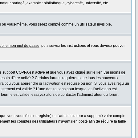
teur partagé, exemple : bibliothèque, cybercafé, université, etc.
s ou vous-même. Vous serez compté comme un utilisateur invisible.
oublié mon mot de passe
, puis suivez les instructions et vous devriez pouvoir
 le support COPPA est activé et que vous avez cliqué sur le lien
J'ai moins de
besoin d'être activé ? Certains forums requièrent que tous les nouveaux
ait dû vous apprendre si l'activation est requise ou non. Si vous avez reçu un
istrement est valide ? L'une des raisons pour lesquelles l'activation est
ournie est valide, essayez alors de contacter l'administrateur du forum.
rsque vous vous êtes enregistré) ou l'administrateur a supprimé votre compte
ment les comptes des utilisateurs n'ayant rien posté afin de réduire la taille