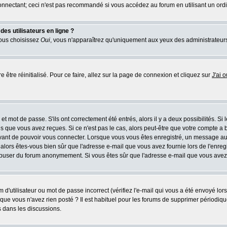
nnectant; ceci n'est pas recommandé si vous accédez au forum en utilisant un ordina
es utilisateurs en ligne ?
vous choisissez
Oui
, vous n'apparaîtrez qu'uniquement aux yeux des administrateur
e être réinitialisé. Pour ce faire, allez sur la page de connexion et cliquez sur
J'ai 
t mot de passe. S'ils ont correctement été entrés, alors il y a deux possibilités. Si
s que vous avez reçues. Si ce n'est pas le cas, alors peut-être que votre compte a 
avant de pouvoir vous connecter. Lorsque vous vous êtes enregistré, un message aur
u, alors êtes-vous bien sûr que l'adresse e-mail que vous avez fournie lors de l'enreg
s abuser du forum anonymement. Si vous êtes sûr que l'adresse e-mail que vous avez f
d'utilisateur ou mot de passe incorrect (vérifiez l'e-mail qui vous a été envoyé lo
que vous n'avez rien posté ? Il est habituel pour les forums de supprimer périodique
 dans les discussions.