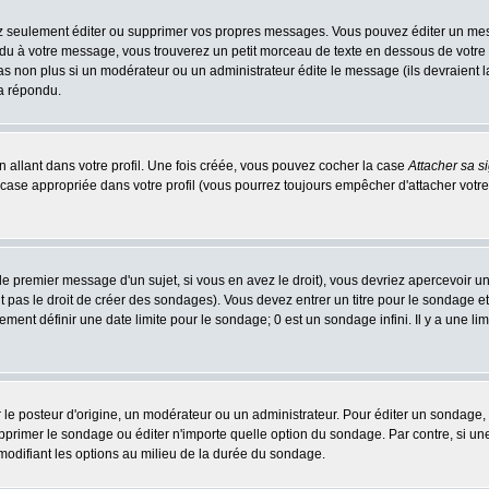
 seulement éditer ou supprimer vos propres messages. Vous pouvez éditer un messa
 à votre message, vous trouverez un petit morceau de texte en dessous de votre me
 pas non plus si un modérateur ou un administrateur édite le message (ils devraient l
 a répondu.
 allant dans votre profil. Une fois créée, vous pouvez cocher la case
Attacher sa s
case appropriée dans votre profil (vous pourrez toujours empêcher d'attacher votre
e premier message d'un sujet, si vous en avez le droit), vous devriez apercevoir u
 pas le droit de créer des sondages). Vous devez entrer un titre pour le sondage e
ment définir une date limite pour le sondage; 0 est un sondage infini. Il y a une limi
osteur d'origine, un modérateur ou un administrateur. Pour éditer un sondage, cli
primer le sondage ou éditer n'importe quelle option du sondage. Par contre, si un
 modifiant les options au milieu de la durée du sondage.