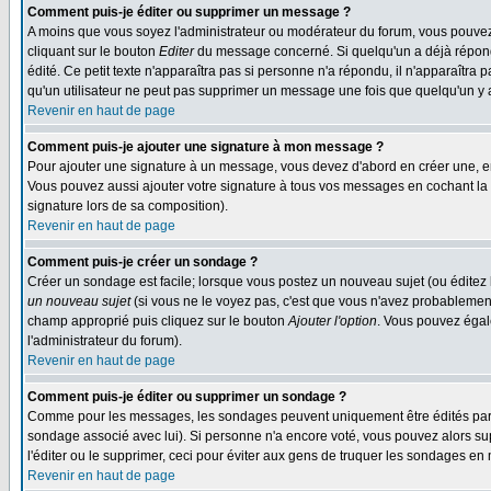
Comment puis-je éditer ou supprimer un message ?
A moins que vous soyez l'administrateur ou modérateur du forum, vous pouvez
cliquant sur le bouton
Editer
du message concerné. Si quelqu'un a déjà répondu
édité. Ce petit texte n'apparaîtra pas si personne n'a répondu, il n'apparaîtra
qu'un utilisateur ne peut pas supprimer un message une fois que quelqu'un y
Revenir en haut de page
Comment puis-je ajouter une signature à mon message ?
Pour ajouter une signature à un message, vous devez d'abord en créer une, en
Vous pouvez aussi ajouter votre signature à tous vos messages en cochant la 
signature lors de sa composition).
Revenir en haut de page
Comment puis-je créer un sondage ?
Créer un sondage est facile; lorsque vous postez un nouveau sujet (ou éditez l
un nouveau sujet
(si vous ne le voyez pas, c'est que vous n'avez probablement
champ approprié puis cliquez sur le bouton
Ajouter l'option
. Vous pouvez égale
l'administrateur du forum).
Revenir en haut de page
Comment puis-je éditer ou supprimer un sondage ?
Comme pour les messages, les sondages peuvent uniquement être édités par le p
sondage associé avec lui). Si personne n'a encore voté, vous pouvez alors sup
l'éditer ou le supprimer, ceci pour éviter aux gens de truquer les sondages en
Revenir en haut de page