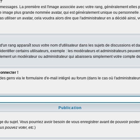
 ?
des messages. La première est l'image associée avec votre rang, généralement elles
une image plus grande nommée avatar, qui est généralement unique ou personnelle à c
as utiliser un avatar, cela voudra alors dire que l'administrateur en a décidé ains
d'un rang apparaît sous votre nom d'utilisateur dans les sujets de discussions et dans
tifier certains utilisateurs, exemple : les modérateurs et administrateurs peuvent 
bablement un modérateur ou administrateur qui abaissera simplement votre compte d
connecter !
 gens via le formulaire d'e-mail intégré au forum (dans le cas où l'administrateur aur
Publication
age du sujet. Vous pourriez avoir besoin de vous enregistrer avant de pouvoir poster
s pouvez voter, etc.
)