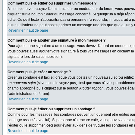
Comment puis-je éditer ou supprimer un message ?
A moins que vous soyez l'administrateur ou modérateur du forum, vous pouvez
cliquant sur le bouton
Editer
du message concerné. Si quelqu'un a déjà répondu
édité. Ce petit texte n'apparaîtra pas si personne n'a répondu, il n'apparaîtra
qu'un utilisateur ne peut pas supprimer un message une fois que quelqu'un y
Revenir en haut de page
Comment puis-je ajouter une signature à mon message ?
Pour ajouter une signature à un message, vous devez d'abord en créer une, en
Vous pouvez aussi ajouter votre signature à tous vos messages en cochant la 
signature lors de sa composition).
Revenir en haut de page
Comment puis-je créer un sondage ?
Créer un sondage est facile; lorsque vous postez un nouveau sujet (ou éditez l
un nouveau sujet
(si vous ne le voyez pas, c'est que vous n'avez probablement
champ approprié puis cliquez sur le bouton
Ajouter l'option
. Vous pouvez égale
l'administrateur du forum).
Revenir en haut de page
Comment puis-je éditer ou supprimer un sondage ?
Comme pour les messages, les sondages peuvent uniquement être édités par le p
sondage associé avec lui). Si personne n'a encore voté, vous pouvez alors sup
l'éditer ou le supprimer, ceci pour éviter aux gens de truquer les sondages en
Revenir en haut de page