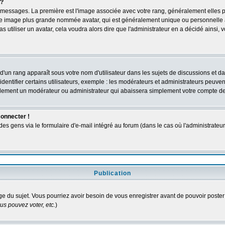
 ?
des messages. La première est l'image associée avec votre rang, généralement elles
une image plus grande nommée avatar, qui est généralement unique ou personnelle à c
as utiliser un avatar, cela voudra alors dire que l'administrateur en a décidé ains
d'un rang apparaît sous votre nom d'utilisateur dans les sujets de discussions et dans
tifier certains utilisateurs, exemple : les modérateurs et administrateurs peuvent 
bablement un modérateur ou administrateur qui abaissera simplement votre compte d
connecter !
 gens via le formulaire d'e-mail intégré au forum (dans le cas où l'administrateur aur
Publication
age du sujet. Vous pourriez avoir besoin de vous enregistrer avant de pouvoir poster
s pouvez voter, etc.
)