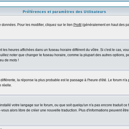
Préférences et paramètres des Utilisateurs
 données. Pour les modifier, cliquez sur le lien
Profil
(généralement en haut des pag
 les heures affichées dans un fuseau horaire différent du vôtre. Si c'est le cas, vo
uillez noter que changer le fuseau horaire, comme la plupart des autres options, peu
jeu de mots !
s différente, la réponse la plus probable est le passage à l'heure d'été. Le forum n'a
 réelle.
 installé votre langage sur le forum, ou que soit quelqu'un n'a pas encore traduit c
ez-vous alors libre de créer une nouvelle traduction. Plus d'informations peuvent êtr