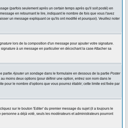
ge (parfois seulement après un certain temps après qu'il soit posté) en
ssage en retournant le lire, indiquant le nombre de fois que vous l'avez
aisser un message expliquant ce qu'ils ont modifié et pourquoi). Veuillez noter
ignature
lors de la composition d'un message pour ajouter votre signature.
 signature à un message en particulier en décochant la case Attacher sa
ne partie
Ajouter un sondage
dans le formulaire en dessous de la partie
Poster
t au moins deux options (pour définir une option, entrez son nom dans le
te pour le nombre d'options que vous pourrez établir; cette limite est fixée par
quez sur le bouton 'Editer' du premier message du sujet (il a toujours le
e personne a déjà voté, seuls les modérateurs et administrateurs pourront