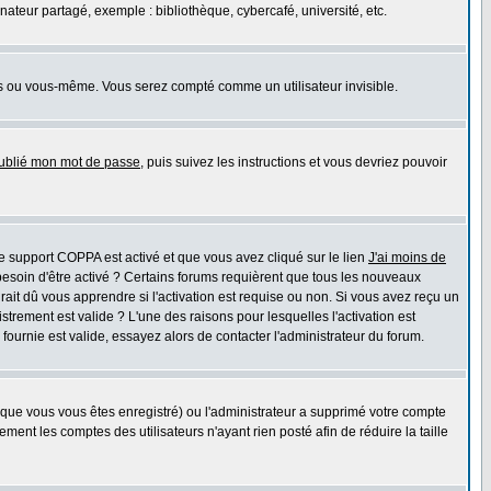
teur partagé, exemple : bibliothèque, cybercafé, université, etc.
s ou vous-même. Vous serez compté comme un utilisateur invisible.
oublié mon mot de passe
, puis suivez les instructions et vous devriez pouvoir
 le support COPPA est activé et que vous avez cliqué sur le lien
J'ai moins de
besoin d'être activé ? Certains forums requièrent que tous les nouveaux
ait dû vous apprendre si l'activation est requise ou non. Si vous avez reçu un
istrement est valide ? L'une des raisons pour lesquelles l'activation est
ournie est valide, essayez alors de contacter l'administrateur du forum.
rsque vous vous êtes enregistré) ou l'administrateur a supprimé votre compte
ment les comptes des utilisateurs n'ayant rien posté afin de réduire la taille