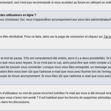
nnectant; ceci n'est pas recommandé si vous accédez au forum en utilisant un ordina
es utilisateurs en ligne ?
vous choisissez
Oui
, vous n'apparaîtrez qu'uniquement aux yeux des administrateur
e être réinitialisé. Pour ce faire, allez sur la page de connexion et cliquez sur
J'ai 
t mot de passe. S'ils ont correctement été entrés, alors il y a deux possibilités. Si
s que vous avez reçues. Si ce n'est pas le cas, alors peut-être que votre compte a 
avant de pouvoir vous connecter. Lorsque vous vous êtes enregistré, un message aur
u, alors êtes-vous bien sûr que l'adresse e-mail que vous avez fournie lors de l'enreg
s abuser du forum anonymement. Si vous êtes sûr que l'adresse e-mail que vous avez f
d'utilisateur ou mot de passe incorrect (vérifiez l'e-mail qui vous a été envoyé lo
que vous n'avez rien posté ? Il est habituel pour les forums de supprimer périodique
 dans les discussions.