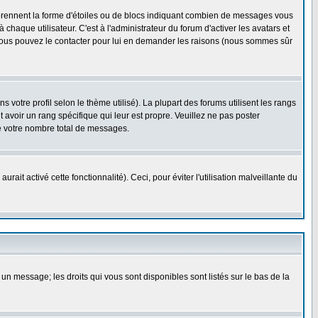
 prennent la forme d'étoiles ou de blocs indiquant combien de messages vous
haque utilisateur. C'est à l'administrateur du forum d'activer les avatars et
i, vous pouvez le contacter pour lui en demander les raisons (nous sommes sûr
 votre profil selon le thème utilisé). La plupart des forums utilisent les rangs
avoir un rang spécifique qui leur est propre. Veuillez ne pas poster
e votre nombre total de messages.
ait activé cette fonctionnalité). Ceci, pour éviter l'utilisation malveillante du
 un message; les droits qui vous sont disponibles sont listés sur le bas de la