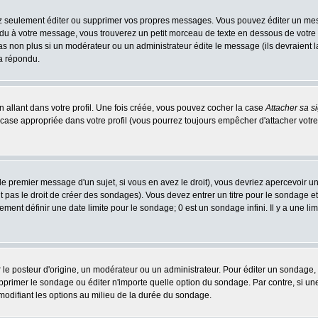
 seulement éditer ou supprimer vos propres messages. Vous pouvez éditer un messa
 à votre message, vous trouverez un petit morceau de texte en dessous de votre me
 pas non plus si un modérateur ou un administrateur édite le message (ils devraient l
 a répondu.
 allant dans votre profil. Une fois créée, vous pouvez cocher la case
Attacher sa s
case appropriée dans votre profil (vous pourrez toujours empêcher d'attacher votre
e premier message d'un sujet, si vous en avez le droit), vous devriez apercevoir u
 pas le droit de créer des sondages). Vous devez entrer un titre pour le sondage e
ment définir une date limite pour le sondage; 0 est un sondage infini. Il y a une limi
osteur d'origine, un modérateur ou un administrateur. Pour éditer un sondage, cli
primer le sondage ou éditer n'importe quelle option du sondage. Par contre, si un
 modifiant les options au milieu de la durée du sondage.