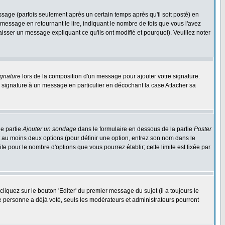
ge (parfois seulement après un certain temps après qu'il soit posté) en
ssage en retournant le lire, indiquant le nombre de fois que vous l'avez
aisser un message expliquant ce qu'ils ont modifié et pourquoi). Veuillez noter
ignature
lors de la composition d'un message pour ajouter votre signature.
 signature à un message en particulier en décochant la case Attacher sa
ne partie
Ajouter un sondage
dans le formulaire en dessous de la partie
Poster
t au moins deux options (pour définir une option, entrez son nom dans le
te pour le nombre d'options que vous pourrez établir; cette limite est fixée par
quez sur le bouton 'Editer' du premier message du sujet (il a toujours le
e personne a déjà voté, seuls les modérateurs et administrateurs pourront