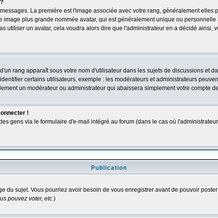
 ?
des messages. La première est l'image associée avec votre rang, généralement elles
une image plus grande nommée avatar, qui est généralement unique ou personnelle à c
as utiliser un avatar, cela voudra alors dire que l'administrateur en a décidé ains
d'un rang apparaît sous votre nom d'utilisateur dans les sujets de discussions et dans
tifier certains utilisateurs, exemple : les modérateurs et administrateurs peuvent 
bablement un modérateur ou administrateur qui abaissera simplement votre compte d
connecter !
 gens via le formulaire d'e-mail intégré au forum (dans le cas où l'administrateur aur
Publication
age du sujet. Vous pourriez avoir besoin de vous enregistrer avant de pouvoir poster
s pouvez voter, etc.
)