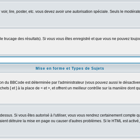
r voir, lire, poster, etc. vous devez avoir une autorisation spéciale. Seuls le modér
 le trucage des résultats). Si vous vous êtes enregistré et que vous ne pouvez touj
Mise en forme et Types de Sujets
ion du BBCode est déterminée par l'administrateur (vous pouvez aussi le désactive
ts [ et ] à la place de < et >, et offrent un meilleur contrôle sur la manière dont q
t dessus. Si vous êtes autorisé à l'utiliser, vous vous rendrez certainement compte
raient détruire la mise en page ou causer d'autres problèmes. Si le HTML est activé