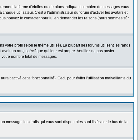
 prennent la forme d'étoiles ou de blocs indiquant combien de messages vous
haque utilisateur. C'est à l'administrateur du forum d'activer les avatars et
i, vous pouvez le contacter pour lui en demander les raisons (nous sommes sûr
 votre profil selon le thème utilisé). La plupart des forums utilisent les rangs
avoir un rang spécifique qui leur est propre. Veuillez ne pas poster
e votre nombre total de messages.
ait activé cette fonctionnalité). Ceci, pour éviter l'utilisation malveillante du
 un message; les droits qui vous sont disponibles sont listés sur le bas de la