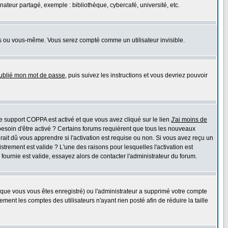
teur partagé, exemple : bibliothèque, cybercafé, université, etc.
s ou vous-même. Vous serez compté comme un utilisateur invisible.
oublié mon mot de passe
, puis suivez les instructions et vous devriez pouvoir
 le support COPPA est activé et que vous avez cliqué sur le lien
J'ai moins de
besoin d'être activé ? Certains forums requièrent que tous les nouveaux
ait dû vous apprendre si l'activation est requise ou non. Si vous avez reçu un
istrement est valide ? L'une des raisons pour lesquelles l'activation est
ournie est valide, essayez alors de contacter l'administrateur du forum.
rsque vous vous êtes enregistré) ou l'administrateur a supprimé votre compte
ment les comptes des utilisateurs n'ayant rien posté afin de réduire la taille