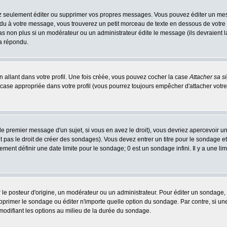
 seulement éditer ou supprimer vos propres messages. Vous pouvez éditer un messa
 à votre message, vous trouverez un petit morceau de texte en dessous de votre me
 pas non plus si un modérateur ou un administrateur édite le message (ils devraient l
 a répondu.
 allant dans votre profil. Une fois créée, vous pouvez cocher la case
Attacher sa s
case appropriée dans votre profil (vous pourrez toujours empêcher d'attacher votre
e premier message d'un sujet, si vous en avez le droit), vous devriez apercevoir u
 pas le droit de créer des sondages). Vous devez entrer un titre pour le sondage e
ment définir une date limite pour le sondage; 0 est un sondage infini. Il y a une limi
osteur d'origine, un modérateur ou un administrateur. Pour éditer un sondage, cli
primer le sondage ou éditer n'importe quelle option du sondage. Par contre, si un
 modifiant les options au milieu de la durée du sondage.