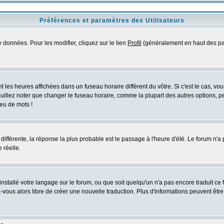
Préférences et paramètres des Utilisateurs
 données. Pour les modifier, cliquez sur le lien
Profil
(généralement en haut des pag
 les heures affichées dans un fuseau horaire différent du vôtre. Si c'est le cas, vo
uillez noter que changer le fuseau horaire, comme la plupart des autres options, peu
jeu de mots !
s différente, la réponse la plus probable est le passage à l'heure d'été. Le forum n'a
 réelle.
 installé votre langage sur le forum, ou que soit quelqu'un n'a pas encore traduit c
ez-vous alors libre de créer une nouvelle traduction. Plus d'informations peuvent êtr