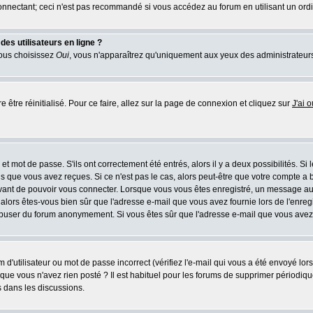
nnectant; ceci n'est pas recommandé si vous accédez au forum en utilisant un ordina
es utilisateurs en ligne ?
vous choisissez
Oui
, vous n'apparaîtrez qu'uniquement aux yeux des administrateur
e être réinitialisé. Pour ce faire, allez sur la page de connexion et cliquez sur
J'ai 
t mot de passe. S'ils ont correctement été entrés, alors il y a deux possibilités. Si
s que vous avez reçues. Si ce n'est pas le cas, alors peut-être que votre compte a 
avant de pouvoir vous connecter. Lorsque vous vous êtes enregistré, un message aur
u, alors êtes-vous bien sûr que l'adresse e-mail que vous avez fournie lors de l'enreg
s abuser du forum anonymement. Si vous êtes sûr que l'adresse e-mail que vous avez f
d'utilisateur ou mot de passe incorrect (vérifiez l'e-mail qui vous a été envoyé lo
que vous n'avez rien posté ? Il est habituel pour les forums de supprimer périodique
 dans les discussions.