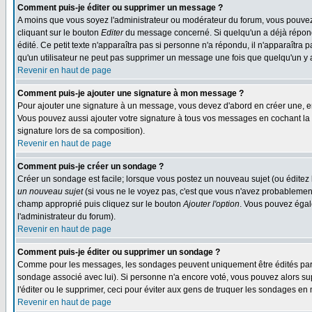
Comment puis-je éditer ou supprimer un message ?
A moins que vous soyez l'administrateur ou modérateur du forum, vous pouvez
cliquant sur le bouton
Editer
du message concerné. Si quelqu'un a déjà répondu
édité. Ce petit texte n'apparaîtra pas si personne n'a répondu, il n'apparaîtra
qu'un utilisateur ne peut pas supprimer un message une fois que quelqu'un y
Revenir en haut de page
Comment puis-je ajouter une signature à mon message ?
Pour ajouter une signature à un message, vous devez d'abord en créer une, en
Vous pouvez aussi ajouter votre signature à tous vos messages en cochant la 
signature lors de sa composition).
Revenir en haut de page
Comment puis-je créer un sondage ?
Créer un sondage est facile; lorsque vous postez un nouveau sujet (ou éditez l
un nouveau sujet
(si vous ne le voyez pas, c'est que vous n'avez probablement
champ approprié puis cliquez sur le bouton
Ajouter l'option
. Vous pouvez égale
l'administrateur du forum).
Revenir en haut de page
Comment puis-je éditer ou supprimer un sondage ?
Comme pour les messages, les sondages peuvent uniquement être édités par le p
sondage associé avec lui). Si personne n'a encore voté, vous pouvez alors sup
l'éditer ou le supprimer, ceci pour éviter aux gens de truquer les sondages en
Revenir en haut de page