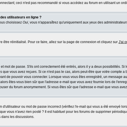
nnectant; ceci n'est pas recommandé si vous accédez au forum en utilisant un ordina
es utilisateurs en ligne ?
vous choisissez
Oui
, vous n'apparaîtrez qu'uniquement aux yeux des administrateur
e être réinitialisé. Pour ce faire, allez sur la page de connexion et cliquez sur
J'ai 
t mot de passe. S'ils ont correctement été entrés, alors il y a deux possibilités. Si
s que vous avez reçues. Si ce n'est pas le cas, alors peut-être que votre compte a 
avant de pouvoir vous connecter. Lorsque vous vous êtes enregistré, un message aur
u, alors êtes-vous bien sûr que l'adresse e-mail que vous avez fournie lors de l'enreg
s abuser du forum anonymement. Si vous êtes sûr que l'adresse e-mail que vous avez f
d'utilisateur ou mot de passe incorrect (vérifiez l'e-mail qui vous a été envoyé lo
que vous n'avez rien posté ? Il est habituel pour les forums de supprimer périodique
 dans les discussions.