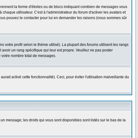
 prennent la forme d'étoiles ou de blocs indiquant combien de messages vous
haque utilisateur. C'est à l'administrateur du forum d'activer les avatars et
i, vous pouvez le contacter pour lui en demander les raisons (nous sommes sûr
 votre profil selon le thème utilisé). La plupart des forums utilisent les rangs
avoir un rang spécifique qui leur est propre. Veuillez ne pas poster
e votre nombre total de messages.
ait activé cette fonctionnalité). Ceci, pour éviter l'utilisation malveillante du
 un message; les droits qui vous sont disponibles sont listés sur le bas de la