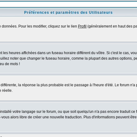
Préférences et paramètres des Utilisateurs
 données. Pour les modifier, cliquez sur le lien
Profil
(généralement en haut des pag
 les heures affichées dans un fuseau horaire différent du vôtre. Si c'est le cas, vo
uillez noter que changer le fuseau horaire, comme la plupart des autres options, peu
jeu de mots !
s différente, la réponse la plus probable est le passage à l'heure d'été. Le forum n'a
 réelle.
 installé votre langage sur le forum, ou que soit quelqu'un n'a pas encore traduit c
ez-vous alors libre de créer une nouvelle traduction. Plus d'informations peuvent êtr