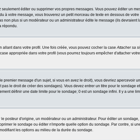
 seulement éditer ou supprimer vos propres messages. Vous pouvez éditer un messa
 à votre message, vous trouverez un petit morceau de texte en dessous de votre me
 pas non plus si un modérateur ou un administrateur édite le message (ils devraient l
 a répondu.
 allant dans votre profil. Une fois créée, vous pouvez cocher la case
Attacher sa s
case appropriée dans votre profil (vous pourrez toujours empêcher d'attacher votre
e premier message d'un sujet, si vous en avez le droit), vous devriez apercevoir u
 pas le droit de créer des sondages). Vous devez entrer un titre pour le sondage e
ment définir une date limite pour le sondage; 0 est un sondage infini. Il y a une limi
osteur d'origine, un modérateur ou un administrateur. Pour éditer un sondage, cli
primer le sondage ou éditer n'importe quelle option du sondage. Par contre, si un
 modifiant les options au milieu de la durée du sondage.