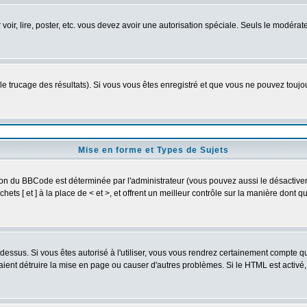
r voir, lire, poster, etc. vous devez avoir une autorisation spéciale. Seuls le modér
 le trucage des résultats). Si vous vous êtes enregistré et que vous ne pouvez touj
Mise en forme et Types de Sujets
ion du BBCode est déterminée par l'administrateur (vous pouvez aussi le désactive
ts [ et ] à la place de < et >, et offrent un meilleur contrôle sur la manière dont q
t dessus. Si vous êtes autorisé à l'utiliser, vous vous rendrez certainement compte
raient détruire la mise en page ou causer d'autres problèmes. Si le HTML est activé