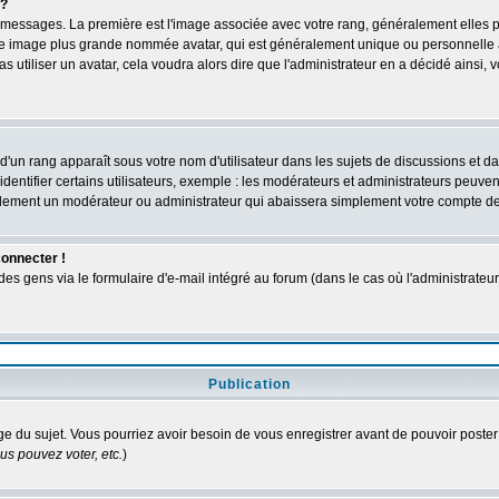
 ?
des messages. La première est l'image associée avec votre rang, généralement elles
une image plus grande nommée avatar, qui est généralement unique ou personnelle à c
as utiliser un avatar, cela voudra alors dire que l'administrateur en a décidé ains
d'un rang apparaît sous votre nom d'utilisateur dans les sujets de discussions et dans
tifier certains utilisateurs, exemple : les modérateurs et administrateurs peuvent 
bablement un modérateur ou administrateur qui abaissera simplement votre compte d
connecter !
 gens via le formulaire d'e-mail intégré au forum (dans le cas où l'administrateur aur
Publication
age du sujet. Vous pourriez avoir besoin de vous enregistrer avant de pouvoir poster
s pouvez voter, etc.
)