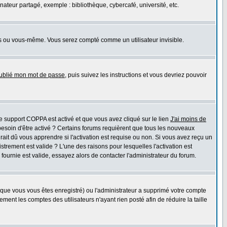
teur partagé, exemple : bibliothèque, cybercafé, université, etc.
s ou vous-même. Vous serez compté comme un utilisateur invisible.
oublié mon mot de passe
, puis suivez les instructions et vous devriez pouvoir
 le support COPPA est activé et que vous avez cliqué sur le lien
J'ai moins de
besoin d'être activé ? Certains forums requièrent que tous les nouveaux
ait dû vous apprendre si l'activation est requise ou non. Si vous avez reçu un
istrement est valide ? L'une des raisons pour lesquelles l'activation est
ournie est valide, essayez alors de contacter l'administrateur du forum.
rsque vous vous êtes enregistré) ou l'administrateur a supprimé votre compte
ment les comptes des utilisateurs n'ayant rien posté afin de réduire la taille