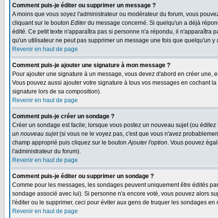
Comment puis-je éditer ou supprimer un message ?
A moins que vous soyez l'administrateur ou modérateur du forum, vous pouvez
cliquant sur le bouton
Editer
du message concerné. Si quelqu'un a déjà répondu
édité. Ce petit texte n'apparaîtra pas si personne n'a répondu, il n'apparaîtra
qu'un utilisateur ne peut pas supprimer un message une fois que quelqu'un y
Revenir en haut de page
Comment puis-je ajouter une signature à mon message ?
Pour ajouter une signature à un message, vous devez d'abord en créer une, en
Vous pouvez aussi ajouter votre signature à tous vos messages en cochant la 
signature lors de sa composition).
Revenir en haut de page
Comment puis-je créer un sondage ?
Créer un sondage est facile; lorsque vous postez un nouveau sujet (ou éditez l
un nouveau sujet
(si vous ne le voyez pas, c'est que vous n'avez probablement
champ approprié puis cliquez sur le bouton
Ajouter l'option
. Vous pouvez égale
l'administrateur du forum).
Revenir en haut de page
Comment puis-je éditer ou supprimer un sondage ?
Comme pour les messages, les sondages peuvent uniquement être édités par le p
sondage associé avec lui). Si personne n'a encore voté, vous pouvez alors sup
l'éditer ou le supprimer, ceci pour éviter aux gens de truquer les sondages en
Revenir en haut de page