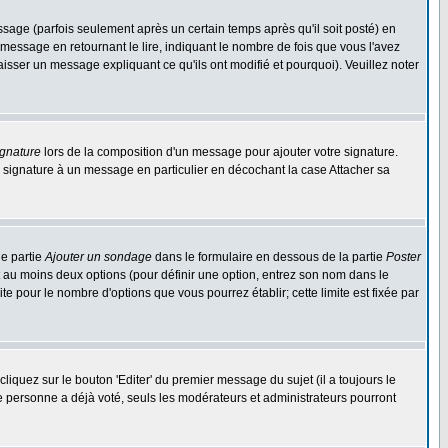
ge (parfois seulement après un certain temps après qu'il soit posté) en
ssage en retournant le lire, indiquant le nombre de fois que vous l'avez
aisser un message expliquant ce qu'ils ont modifié et pourquoi). Veuillez noter
ignature
lors de la composition d'un message pour ajouter votre signature.
 signature à un message en particulier en décochant la case Attacher sa
ne partie
Ajouter un sondage
dans le formulaire en dessous de la partie
Poster
t au moins deux options (pour définir une option, entrez son nom dans le
te pour le nombre d'options que vous pourrez établir; cette limite est fixée par
quez sur le bouton 'Editer' du premier message du sujet (il a toujours le
e personne a déjà voté, seuls les modérateurs et administrateurs pourront