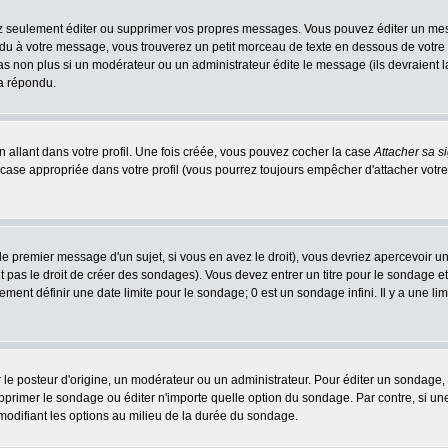
 seulement éditer ou supprimer vos propres messages. Vous pouvez éditer un messa
 à votre message, vous trouverez un petit morceau de texte en dessous de votre me
 pas non plus si un modérateur ou un administrateur édite le message (ils devraient l
 a répondu.
 allant dans votre profil. Une fois créée, vous pouvez cocher la case
Attacher sa s
case appropriée dans votre profil (vous pourrez toujours empêcher d'attacher votre
e premier message d'un sujet, si vous en avez le droit), vous devriez apercevoir u
 pas le droit de créer des sondages). Vous devez entrer un titre pour le sondage e
ment définir une date limite pour le sondage; 0 est un sondage infini. Il y a une limi
osteur d'origine, un modérateur ou un administrateur. Pour éditer un sondage, cli
primer le sondage ou éditer n'importe quelle option du sondage. Par contre, si un
 modifiant les options au milieu de la durée du sondage.