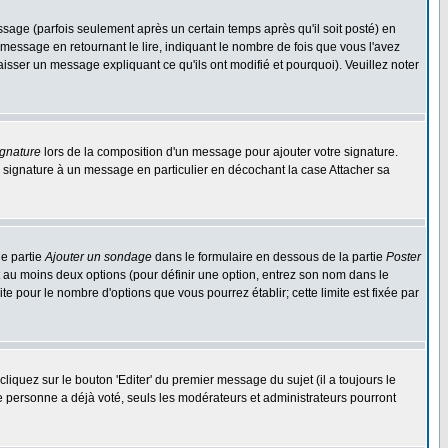
ge (parfois seulement après un certain temps après qu'il soit posté) en
ssage en retournant le lire, indiquant le nombre de fois que vous l'avez
aisser un message expliquant ce qu'ils ont modifié et pourquoi). Veuillez noter
ignature
lors de la composition d'un message pour ajouter votre signature.
 signature à un message en particulier en décochant la case Attacher sa
ne partie
Ajouter un sondage
dans le formulaire en dessous de la partie
Poster
t au moins deux options (pour définir une option, entrez son nom dans le
te pour le nombre d'options que vous pourrez établir; cette limite est fixée par
quez sur le bouton 'Editer' du premier message du sujet (il a toujours le
e personne a déjà voté, seuls les modérateurs et administrateurs pourront