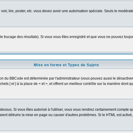
r voir, lire, poster, etc. vous devez avoir une autorisation spéciale. Seuls le modér
 le trucage des résultats). Si vous vous êtes enregistré et que vous ne pouvez touj
Mise en forme et Types de Sujets
ion du BBCode est déterminée par l'administrateur (vous pouvez aussi le désactive
ts [ et ] à la place de < et >, et offrent un meilleur contrôle sur la manière dont q
t dessus. Si vous êtes autorisé à l'utiliser, vous vous rendrez certainement compte
raient détruire la mise en page ou causer d'autres problèmes. Si le HTML est activé