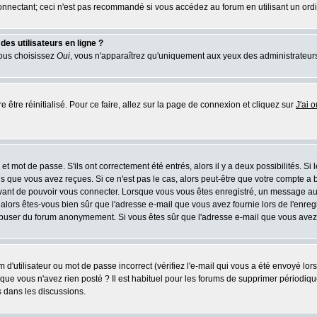
nnectant; ceci n'est pas recommandé si vous accédez au forum en utilisant un ordina
es utilisateurs en ligne ?
vous choisissez
Oui
, vous n'apparaîtrez qu'uniquement aux yeux des administrateur
e être réinitialisé. Pour ce faire, allez sur la page de connexion et cliquez sur
J'ai 
t mot de passe. S'ils ont correctement été entrés, alors il y a deux possibilités. Si
s que vous avez reçues. Si ce n'est pas le cas, alors peut-être que votre compte a 
avant de pouvoir vous connecter. Lorsque vous vous êtes enregistré, un message aur
u, alors êtes-vous bien sûr que l'adresse e-mail que vous avez fournie lors de l'enreg
s abuser du forum anonymement. Si vous êtes sûr que l'adresse e-mail que vous avez f
d'utilisateur ou mot de passe incorrect (vérifiez l'e-mail qui vous a été envoyé lo
que vous n'avez rien posté ? Il est habituel pour les forums de supprimer périodique
 dans les discussions.