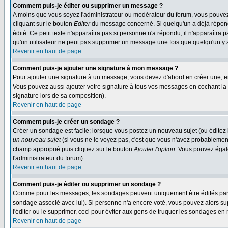
Comment puis-je éditer ou supprimer un message ?
A moins que vous soyez l'administrateur ou modérateur du forum, vous pouvez
cliquant sur le bouton
Editer
du message concerné. Si quelqu'un a déjà répondu
édité. Ce petit texte n'apparaîtra pas si personne n'a répondu, il n'apparaîtra
qu'un utilisateur ne peut pas supprimer un message une fois que quelqu'un y
Revenir en haut de page
Comment puis-je ajouter une signature à mon message ?
Pour ajouter une signature à un message, vous devez d'abord en créer une, en
Vous pouvez aussi ajouter votre signature à tous vos messages en cochant la 
signature lors de sa composition).
Revenir en haut de page
Comment puis-je créer un sondage ?
Créer un sondage est facile; lorsque vous postez un nouveau sujet (ou éditez l
un nouveau sujet
(si vous ne le voyez pas, c'est que vous n'avez probablement
champ approprié puis cliquez sur le bouton
Ajouter l'option
. Vous pouvez égale
l'administrateur du forum).
Revenir en haut de page
Comment puis-je éditer ou supprimer un sondage ?
Comme pour les messages, les sondages peuvent uniquement être édités par le p
sondage associé avec lui). Si personne n'a encore voté, vous pouvez alors sup
l'éditer ou le supprimer, ceci pour éviter aux gens de truquer les sondages en
Revenir en haut de page