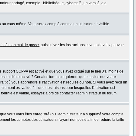
teur partagé, exemple : bibliothèque, cybercafé, université, etc.
s ou vous-même. Vous serez compté comme un utilisateur invisible.
oublié mon mot de passe
, puis suivez les instructions et vous devriez pouvoir
 le support COPPA est activé et que vous avez cliqué sur le lien
J'ai moins de
besoin d'être activé ? Certains forums requièrent que tous les nouveaux
ait dû vous apprendre si l'activation est requise ou non. Si vous avez reçu un
istrement est valide ? L'une des raisons pour lesquelles l'activation est
ournie est valide, essayez alors de contacter l'administrateur du forum.
rsque vous vous êtes enregistré) ou l'administrateur a supprimé votre compte
ment les comptes des utilisateurs n'ayant rien posté afin de réduire la taille