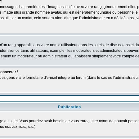
 ?
des messages. La première est l'image associée avec votre rang, généralement elles
une image plus grande nommée avatar, qui est généralement unique ou personnelle à c
as utiliser un avatar, cela voudra alors dire que l'administrateur en a décidé ains
d'un rang apparaît sous votre nom d'utilisateur dans les sujets de discussions et dans
tifier certains utilisateurs, exemple : les modérateurs et administrateurs peuvent 
bablement un modérateur ou administrateur qui abaissera simplement votre compte d
connecter !
 gens via le formulaire d'e-mail intégré au forum (dans le cas où l'administrateur aur
Publication
age du sujet. Vous pourriez avoir besoin de vous enregistrer avant de pouvoir poster
s pouvez voter, etc.
)