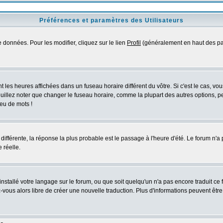
Préférences et paramètres des Utilisateurs
 données. Pour les modifier, cliquez sur le lien
Profil
(généralement en haut des pag
 les heures affichées dans un fuseau horaire différent du vôtre. Si c'est le cas, vo
uillez noter que changer le fuseau horaire, comme la plupart des autres options, peu
jeu de mots !
s différente, la réponse la plus probable est le passage à l'heure d'été. Le forum n'a
 réelle.
 installé votre langage sur le forum, ou que soit quelqu'un n'a pas encore traduit c
ez-vous alors libre de créer une nouvelle traduction. Plus d'informations peuvent êtr