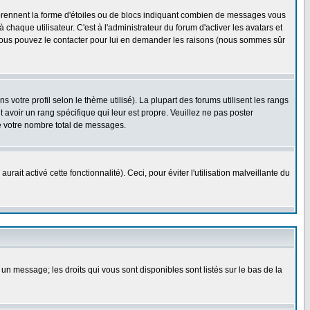
 prennent la forme d'étoiles ou de blocs indiquant combien de messages vous
haque utilisateur. C'est à l'administrateur du forum d'activer les avatars et
i, vous pouvez le contacter pour lui en demander les raisons (nous sommes sûr
 votre profil selon le thème utilisé). La plupart des forums utilisent les rangs
avoir un rang spécifique qui leur est propre. Veuillez ne pas poster
e votre nombre total de messages.
ait activé cette fonctionnalité). Ceci, pour éviter l'utilisation malveillante du
 un message; les droits qui vous sont disponibles sont listés sur le bas de la