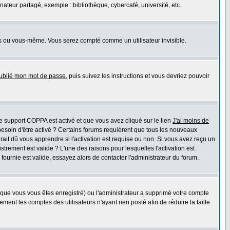
teur partagé, exemple : bibliothèque, cybercafé, université, etc.
s ou vous-même. Vous serez compté comme un utilisateur invisible.
oublié mon mot de passe
, puis suivez les instructions et vous devriez pouvoir
 le support COPPA est activé et que vous avez cliqué sur le lien
J'ai moins de
besoin d'être activé ? Certains forums requièrent que tous les nouveaux
ait dû vous apprendre si l'activation est requise ou non. Si vous avez reçu un
istrement est valide ? L'une des raisons pour lesquelles l'activation est
ournie est valide, essayez alors de contacter l'administrateur du forum.
rsque vous vous êtes enregistré) ou l'administrateur a supprimé votre compte
ment les comptes des utilisateurs n'ayant rien posté afin de réduire la taille