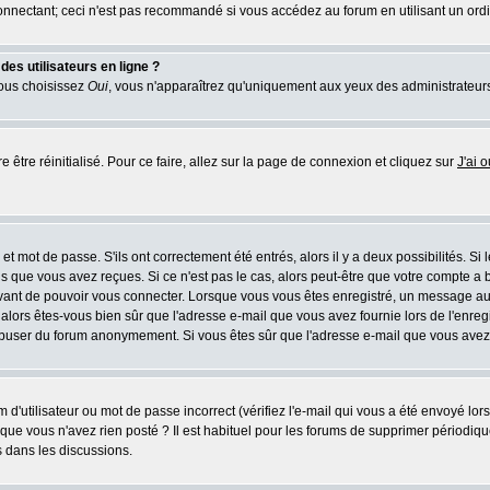
nnectant; ceci n'est pas recommandé si vous accédez au forum en utilisant un ordina
es utilisateurs en ligne ?
vous choisissez
Oui
, vous n'apparaîtrez qu'uniquement aux yeux des administrateur
e être réinitialisé. Pour ce faire, allez sur la page de connexion et cliquez sur
J'ai 
t mot de passe. S'ils ont correctement été entrés, alors il y a deux possibilités. Si
s que vous avez reçues. Si ce n'est pas le cas, alors peut-être que votre compte a 
avant de pouvoir vous connecter. Lorsque vous vous êtes enregistré, un message aur
u, alors êtes-vous bien sûr que l'adresse e-mail que vous avez fournie lors de l'enreg
s abuser du forum anonymement. Si vous êtes sûr que l'adresse e-mail que vous avez f
d'utilisateur ou mot de passe incorrect (vérifiez l'e-mail qui vous a été envoyé lo
que vous n'avez rien posté ? Il est habituel pour les forums de supprimer périodique
 dans les discussions.