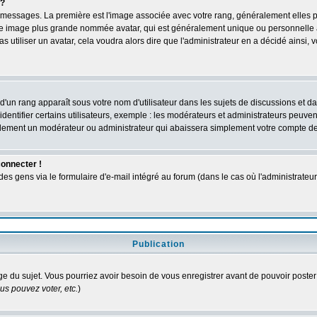
 ?
des messages. La première est l'image associée avec votre rang, généralement elles
une image plus grande nommée avatar, qui est généralement unique ou personnelle à c
as utiliser un avatar, cela voudra alors dire que l'administrateur en a décidé ains
d'un rang apparaît sous votre nom d'utilisateur dans les sujets de discussions et dans
tifier certains utilisateurs, exemple : les modérateurs et administrateurs peuvent 
bablement un modérateur ou administrateur qui abaissera simplement votre compte d
connecter !
 gens via le formulaire d'e-mail intégré au forum (dans le cas où l'administrateur aur
Publication
age du sujet. Vous pourriez avoir besoin de vous enregistrer avant de pouvoir poster
s pouvez voter, etc.
)