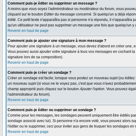
Comment puis-je éditer ou supprimer un message ?
A moins que vous soyez l'administrateur ou modérateur du forum, vous pouvez
cliquant sur le bouton
Editer
du message concerné. Si quelqu'un a déjà répondu
édité. Ce petit texte n'apparaîtra pas si personne n'a répondu, il n'apparaîtra
qu'un utilisateur ne peut pas supprimer un message une fois que quelqu'un y
Revenir en haut de page
Comment puis-je ajouter une signature à mon message ?
Pour ajouter une signature à un message, vous devez d'abord en créer une, en
Vous pouvez aussi ajouter votre signature à tous vos messages en cochant la 
signature lors de sa composition).
Revenir en haut de page
Comment puis-je créer un sondage ?
Créer un sondage est facile; lorsque vous postez un nouveau sujet (ou éditez l
un nouveau sujet
(si vous ne le voyez pas, c'est que vous n'avez probablement
champ approprié puis cliquez sur le bouton
Ajouter l'option
. Vous pouvez égale
l'administrateur du forum).
Revenir en haut de page
Comment puis-je éditer ou supprimer un sondage ?
Comme pour les messages, les sondages peuvent uniquement être édités par le p
sondage associé avec lui). Si personne n'a encore voté, vous pouvez alors sup
l'éditer ou le supprimer, ceci pour éviter aux gens de truquer les sondages en
Revenir en haut de page