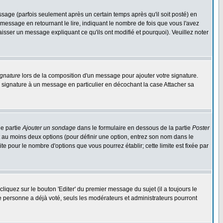
ge (parfois seulement après un certain temps après qu'il soit posté) en
ssage en retournant le lire, indiquant le nombre de fois que vous l'avez
aisser un message expliquant ce qu'ils ont modifié et pourquoi). Veuillez noter
ignature
lors de la composition d'un message pour ajouter votre signature.
 signature à un message en particulier en décochant la case Attacher sa
ne partie
Ajouter un sondage
dans le formulaire en dessous de la partie
Poster
t au moins deux options (pour définir une option, entrez son nom dans le
te pour le nombre d'options que vous pourrez établir; cette limite est fixée par
quez sur le bouton 'Editer' du premier message du sujet (il a toujours le
e personne a déjà voté, seuls les modérateurs et administrateurs pourront