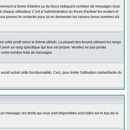
 prennent la forme d'étoiles ou de blocs indiquant combien de messages vous
haque utilisateur. C'est à l'administrateur du forum d'activer les avatars et
i, vous pouvez le contacter pour lui en demander les raisons (nous sommes sûr
 votre profil selon le thème utilisé). La plupart des forums utilisent les rangs
avoir un rang spécifique qui leur est propre. Veuillez ne pas poster
e votre nombre total de messages.
ait activé cette fonctionnalité). Ceci, pour éviter l'utilisation malveillante du
 un message; les droits qui vous sont disponibles sont listés sur le bas de la