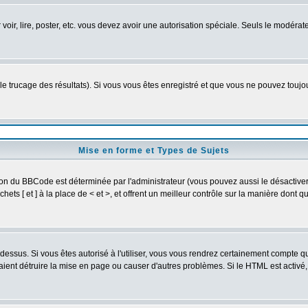
r voir, lire, poster, etc. vous devez avoir une autorisation spéciale. Seuls le modér
 le trucage des résultats). Si vous vous êtes enregistré et que vous ne pouvez touj
Mise en forme et Types de Sujets
ion du BBCode est déterminée par l'administrateur (vous pouvez aussi le désactive
ts [ et ] à la place de < et >, et offrent un meilleur contrôle sur la manière dont q
t dessus. Si vous êtes autorisé à l'utiliser, vous vous rendrez certainement compte
raient détruire la mise en page ou causer d'autres problèmes. Si le HTML est activé