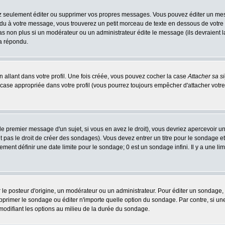
 seulement éditer ou supprimer vos propres messages. Vous pouvez éditer un messa
 à votre message, vous trouverez un petit morceau de texte en dessous de votre me
 pas non plus si un modérateur ou un administrateur édite le message (ils devraient l
 a répondu.
 allant dans votre profil. Une fois créée, vous pouvez cocher la case
Attacher sa s
case appropriée dans votre profil (vous pourrez toujours empêcher d'attacher votre
e premier message d'un sujet, si vous en avez le droit), vous devriez apercevoir u
 pas le droit de créer des sondages). Vous devez entrer un titre pour le sondage e
ment définir une date limite pour le sondage; 0 est un sondage infini. Il y a une limi
osteur d'origine, un modérateur ou un administrateur. Pour éditer un sondage, cli
primer le sondage ou éditer n'importe quelle option du sondage. Par contre, si un
 modifiant les options au milieu de la durée du sondage.