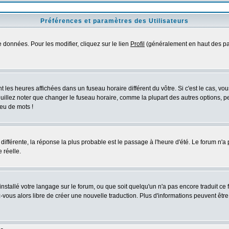
Préférences et paramètres des Utilisateurs
 données. Pour les modifier, cliquez sur le lien
Profil
(généralement en haut des pag
 les heures affichées dans un fuseau horaire différent du vôtre. Si c'est le cas, vo
uillez noter que changer le fuseau horaire, comme la plupart des autres options, peu
jeu de mots !
s différente, la réponse la plus probable est le passage à l'heure d'été. Le forum n'a
 réelle.
 installé votre langage sur le forum, ou que soit quelqu'un n'a pas encore traduit c
ez-vous alors libre de créer une nouvelle traduction. Plus d'informations peuvent êtr