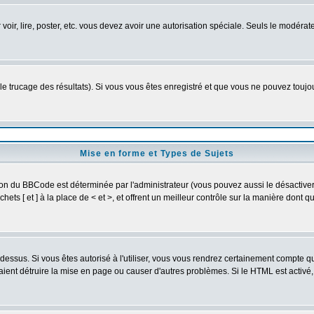
r voir, lire, poster, etc. vous devez avoir une autorisation spéciale. Seuls le modér
 le trucage des résultats). Si vous vous êtes enregistré et que vous ne pouvez touj
Mise en forme et Types de Sujets
ion du BBCode est déterminée par l'administrateur (vous pouvez aussi le désactive
ts [ et ] à la place de < et >, et offrent un meilleur contrôle sur la manière dont q
t dessus. Si vous êtes autorisé à l'utiliser, vous vous rendrez certainement compte
raient détruire la mise en page ou causer d'autres problèmes. Si le HTML est activé