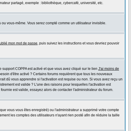
teur partagé, exemple : bibliothèque, cybercafé, université, etc.
s ou vous-même. Vous serez compté comme un utilisateur invisible.
oublié mon mot de passe
, puis suivez les instructions et vous devriez pouvoir
 le support COPPA est activé et que vous avez cliqué sur le lien
J'ai moins de
besoin d'être activé ? Certains forums requièrent que tous les nouveaux
ait dû vous apprendre si l'activation est requise ou non. Si vous avez reçu un
istrement est valide ? L'une des raisons pour lesquelles l'activation est
ournie est valide, essayez alors de contacter l'administrateur du forum.
rsque vous vous êtes enregistré) ou l'administrateur a supprimé votre compte
ment les comptes des utilisateurs n'ayant rien posté afin de réduire la taille