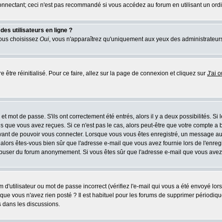
nnectant; ceci n'est pas recommandé si vous accédez au forum en utilisant un ordina
es utilisateurs en ligne ?
vous choisissez
Oui
, vous n'apparaîtrez qu'uniquement aux yeux des administrateur
e être réinitialisé. Pour ce faire, allez sur la page de connexion et cliquez sur
J'ai 
t mot de passe. S'ils ont correctement été entrés, alors il y a deux possibilités. Si
s que vous avez reçues. Si ce n'est pas le cas, alors peut-être que votre compte a 
avant de pouvoir vous connecter. Lorsque vous vous êtes enregistré, un message aur
u, alors êtes-vous bien sûr que l'adresse e-mail que vous avez fournie lors de l'enreg
s abuser du forum anonymement. Si vous êtes sûr que l'adresse e-mail que vous avez f
d'utilisateur ou mot de passe incorrect (vérifiez l'e-mail qui vous a été envoyé lo
que vous n'avez rien posté ? Il est habituel pour les forums de supprimer périodique
 dans les discussions.