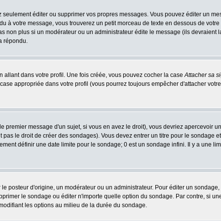
 seulement éditer ou supprimer vos propres messages. Vous pouvez éditer un messa
 à votre message, vous trouverez un petit morceau de texte en dessous de votre me
 pas non plus si un modérateur ou un administrateur édite le message (ils devraient l
 a répondu.
 allant dans votre profil. Une fois créée, vous pouvez cocher la case
Attacher sa s
case appropriée dans votre profil (vous pourrez toujours empêcher d'attacher votre
e premier message d'un sujet, si vous en avez le droit), vous devriez apercevoir u
 pas le droit de créer des sondages). Vous devez entrer un titre pour le sondage e
ment définir une date limite pour le sondage; 0 est un sondage infini. Il y a une limi
osteur d'origine, un modérateur ou un administrateur. Pour éditer un sondage, cli
primer le sondage ou éditer n'importe quelle option du sondage. Par contre, si un
 modifiant les options au milieu de la durée du sondage.