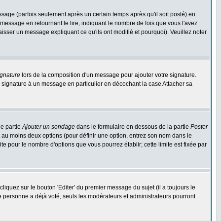
ge (parfois seulement après un certain temps après qu'il soit posté) en
ssage en retournant le lire, indiquant le nombre de fois que vous l'avez
aisser un message expliquant ce qu'ils ont modifié et pourquoi). Veuillez noter
ignature
lors de la composition d'un message pour ajouter votre signature.
 signature à un message en particulier en décochant la case Attacher sa
ne partie
Ajouter un sondage
dans le formulaire en dessous de la partie
Poster
t au moins deux options (pour définir une option, entrez son nom dans le
te pour le nombre d'options que vous pourrez établir; cette limite est fixée par
quez sur le bouton 'Editer' du premier message du sujet (il a toujours le
e personne a déjà voté, seuls les modérateurs et administrateurs pourront