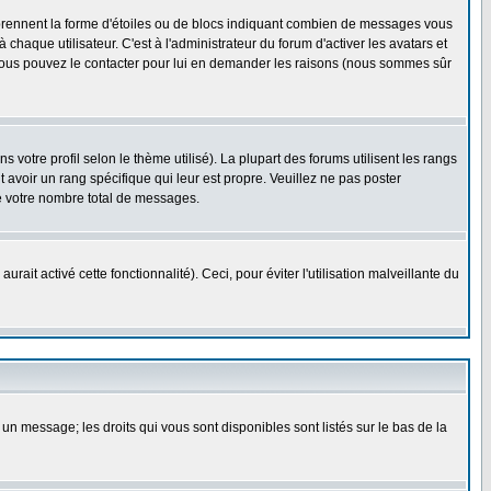
 prennent la forme d'étoiles ou de blocs indiquant combien de messages vous
haque utilisateur. C'est à l'administrateur du forum d'activer les avatars et
i, vous pouvez le contacter pour lui en demander les raisons (nous sommes sûr
 votre profil selon le thème utilisé). La plupart des forums utilisent les rangs
avoir un rang spécifique qui leur est propre. Veuillez ne pas poster
e votre nombre total de messages.
ait activé cette fonctionnalité). Ceci, pour éviter l'utilisation malveillante du
 un message; les droits qui vous sont disponibles sont listés sur le bas de la