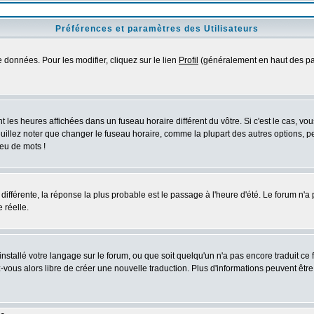
Préférences et paramètres des Utilisateurs
 données. Pour les modifier, cliquez sur le lien
Profil
(généralement en haut des pag
 les heures affichées dans un fuseau horaire différent du vôtre. Si c'est le cas, vo
uillez noter que changer le fuseau horaire, comme la plupart des autres options, peu
jeu de mots !
s différente, la réponse la plus probable est le passage à l'heure d'été. Le forum n'a
 réelle.
 installé votre langage sur le forum, ou que soit quelqu'un n'a pas encore traduit c
ez-vous alors libre de créer une nouvelle traduction. Plus d'informations peuvent êtr