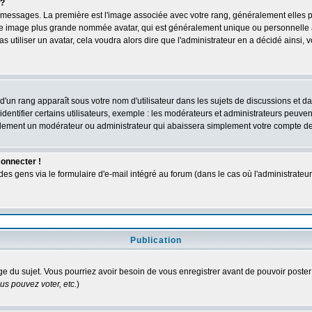
 ?
des messages. La première est l'image associée avec votre rang, généralement elles
une image plus grande nommée avatar, qui est généralement unique ou personnelle à c
as utiliser un avatar, cela voudra alors dire que l'administrateur en a décidé ains
d'un rang apparaît sous votre nom d'utilisateur dans les sujets de discussions et dans
tifier certains utilisateurs, exemple : les modérateurs et administrateurs peuvent 
bablement un modérateur ou administrateur qui abaissera simplement votre compte d
connecter !
 gens via le formulaire d'e-mail intégré au forum (dans le cas où l'administrateur aur
Publication
age du sujet. Vous pourriez avoir besoin de vous enregistrer avant de pouvoir poster
s pouvez voter, etc.
)