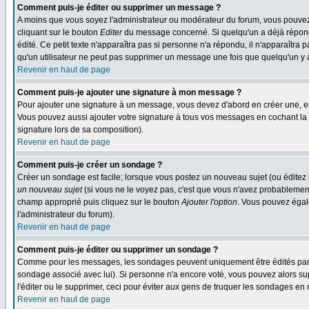
Comment puis-je éditer ou supprimer un message ?
A moins que vous soyez l'administrateur ou modérateur du forum, vous pouvez
cliquant sur le bouton
Editer
du message concerné. Si quelqu'un a déjà répondu
édité. Ce petit texte n'apparaîtra pas si personne n'a répondu, il n'apparaîtra
qu'un utilisateur ne peut pas supprimer un message une fois que quelqu'un y
Revenir en haut de page
Comment puis-je ajouter une signature à mon message ?
Pour ajouter une signature à un message, vous devez d'abord en créer une, en
Vous pouvez aussi ajouter votre signature à tous vos messages en cochant la 
signature lors de sa composition).
Revenir en haut de page
Comment puis-je créer un sondage ?
Créer un sondage est facile; lorsque vous postez un nouveau sujet (ou éditez l
un nouveau sujet
(si vous ne le voyez pas, c'est que vous n'avez probablement
champ approprié puis cliquez sur le bouton
Ajouter l'option
. Vous pouvez égale
l'administrateur du forum).
Revenir en haut de page
Comment puis-je éditer ou supprimer un sondage ?
Comme pour les messages, les sondages peuvent uniquement être édités par le p
sondage associé avec lui). Si personne n'a encore voté, vous pouvez alors sup
l'éditer ou le supprimer, ceci pour éviter aux gens de truquer les sondages en
Revenir en haut de page