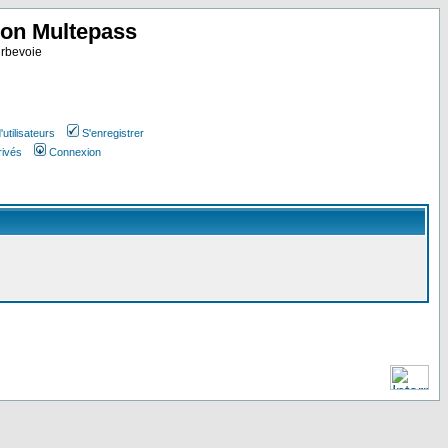
ion Multepass
rbevoie
utilisateurs
S'enregistrer
rivés
Connexion