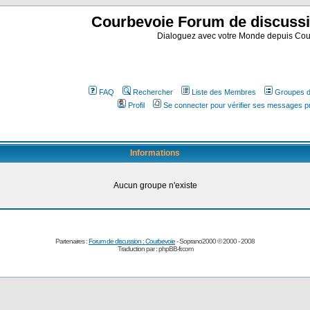
Courbevoie Forum de discuss
Dialoguez avec votre Monde depuis Cou
FAQ
Rechercher
Liste des Membres
Groupes d'
Profil
Se connecter pour vérifier ses messages p
Informations
Aucun groupe n'existe
Partenaires :
Forum de discussion : Courbevoie
- Soprano2000 © 2000 - 2008
Traduction par :
phpBB-fr.com