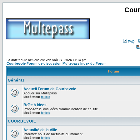
Cour
FAQ
La date/heure actuelle est Ven Aoû 07, 2026 11:14 pm
Courbevoie Forum de discussion Multepass Index du Forum
Forum
Général
Accueil Forum de Courbevoie
Accueil sur Multepass
Modérateur
foxlolo
Boîte à idées
Proposez ici vos idées d'ammélioration de ce site.
Modérateur
foxlolo
COURBEVOIE
Actualité de la Ville
Informez nous de l'actualité du moment.
Modérateur
foxlolo