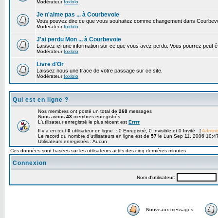
Modérateur
foxlolo
Je n'aime pas ... à Courbevoie
Vous pouvez dire ce que vous souhaitez comme changement dans Courbevo
Modérateur
foxlolo
J'ai perdu Mon ... à Courbevoie
Laissez ici une information sur ce que vous avez perdu. Vous pourrez peut êt
Modérateur
foxlolo
Livre d'Or
Laissez nous une trace de votre passage sur ce site.
Modérateur
foxlolo
Qui est en ligne ?
Nos membres ont posté un total de
268
messages
Nous avons
43
membres enregistrés
L'utilisateur enregistré le plus récent est
Errrr
Il y a en tout
0
utilisateur en ligne :: 0 Enregistré, 0 Invisible et 0 Invité [
Adminis
Le record du nombre d'utilisateurs en ligne est de
57
le Lun Sep 11, 2006 10:4
Utilisateurs enregistrés : Aucun
Ces données sont basées sur les utilisateurs actifs des cinq dernières minutes
Connexion
Nom d'utilisateur:
Nouveaux messages