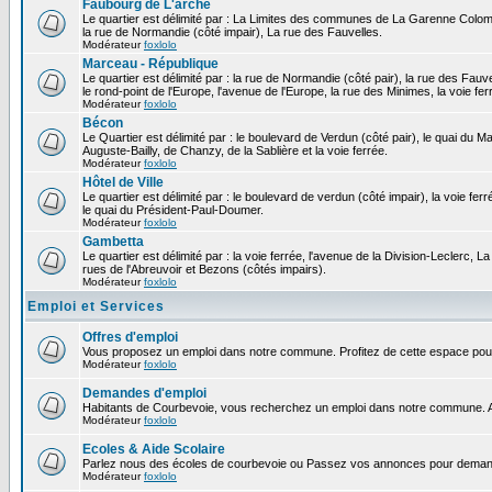
Faubourg de L'arche
Le quartier est délimité par : La Limites des communes de La Garenne Colomb
la rue de Normandie (côté impair), La rue des Fauvelles.
Modérateur
foxlolo
Marceau - République
Le quartier est délimité par : la rue de Normandie (côté pair), la rue des Fauv
le rond-point de l'Europe, l'avenue de l'Europe, la rue des Minimes, la voie fer
Modérateur
foxlolo
Bécon
Le Quartier est délimité par : le boulevard de Verdun (côté pair), le quai du 
Auguste-Bailly, de Chanzy, de la Sablière et la voie ferrée.
Modérateur
foxlolo
Hôtel de Ville
Le quartier est délimité par : le boulevard de verdun (côté impair), la voie fer
le quai du Président-Paul-Doumer.
Modérateur
foxlolo
Gambetta
Le quartier est délimité par : la voie ferrée, l'avenue de la Division-Leclerc,
rues de l'Abreuvoir et Bezons (côtés impairs).
Modérateur
foxlolo
Emploi et Services
Offres d'emploi
Vous proposez un emploi dans notre commune. Profitez de cette espace pour
Modérateur
foxlolo
Demandes d'emploi
Habitants de Courbevoie, vous recherchez un emploi dans notre commune. A
Modérateur
foxlolo
Ecoles & Aide Scolaire
Parlez nous des écoles de courbevoie ou Passez vos annonces pour demand
Modérateur
foxlolo