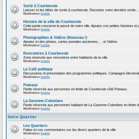
Sortir à Courbevoie
Laissez ici les idées de sortie à courbevoie. Racontez votre dernière sortie...
Modérateur
foxlolo
Histoire de la ville de Courbevoie
Cette partie concerne le passé de notre ville. Ajoutez vos petites histoires e
Modérateur
foxlolo
Photographies & Vidéos (Nouveau !)
Ajoutez ici des photos, cartes postales anciennes, ... et Vidéos
Modérateur
foxlolo
Rencontres à Courbevoie
Zone réservée aux rencontres entre habitants de la ville.
Modérateur
foxlolo
Le Café politique
Discussions et présentation des programmes politiques. Campagne électoral
Modérateur
foxlolo
Puteaux
Partie réservée aux personnes en limite de Courbevoie côté Puteaux.
Modérateur
foxlolo
La Garenne-Colombes
Partie réservée aux personnes habitant de La Garenne-Colombes en limite 
Modérateur
foxlolo
Votre Quartier
Les Quartiers
Faites ici vos commentaires sur les divers quartiers de la ville
Modérateur
foxlolo