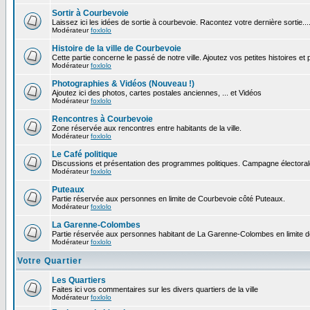
Sortir à Courbevoie
Laissez ici les idées de sortie à courbevoie. Racontez votre dernière sortie...
Modérateur
foxlolo
Histoire de la ville de Courbevoie
Cette partie concerne le passé de notre ville. Ajoutez vos petites histoires e
Modérateur
foxlolo
Photographies & Vidéos (Nouveau !)
Ajoutez ici des photos, cartes postales anciennes, ... et Vidéos
Modérateur
foxlolo
Rencontres à Courbevoie
Zone réservée aux rencontres entre habitants de la ville.
Modérateur
foxlolo
Le Café politique
Discussions et présentation des programmes politiques. Campagne électoral
Modérateur
foxlolo
Puteaux
Partie réservée aux personnes en limite de Courbevoie côté Puteaux.
Modérateur
foxlolo
La Garenne-Colombes
Partie réservée aux personnes habitant de La Garenne-Colombes en limite 
Modérateur
foxlolo
Votre Quartier
Les Quartiers
Faites ici vos commentaires sur les divers quartiers de la ville
Modérateur
foxlolo