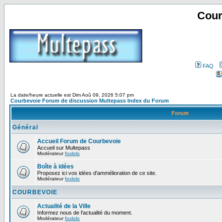
Cour
FAQ
La date/heure actuelle est Dim Aoû 09, 2026 5:07 pm
Courbevoie Forum de discussion Multepass Index du Forum
Forum
Général
Accueil Forum de Courbevoie
Accueil sur Multepass
Modérateur
foxlolo
Boîte à idées
Proposez ici vos idées d'ammélioration de ce site.
Modérateur
foxlolo
COURBEVOIE
Actualité de la Ville
Informez nous de l'actualité du moment.
Modérateur
foxlolo