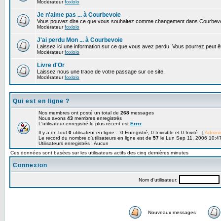
Modérateur
foxlolo
Je n'aime pas ... à Courbevoie
Vous pouvez dire ce que vous souhaitez comme changement dans Courbevo
Modérateur
foxlolo
J'ai perdu Mon ... à Courbevoie
Laissez ici une information sur ce que vous avez perdu. Vous pourrez peut êt
Modérateur
foxlolo
Livre d'Or
Laissez nous une trace de votre passage sur ce site.
Modérateur
foxlolo
Qui est en ligne ?
Nos membres ont posté un total de
268
messages
Nous avons
43
membres enregistrés
L'utilisateur enregistré le plus récent est
Errrr
Il y a en tout
0
utilisateur en ligne :: 0 Enregistré, 0 Invisible et 0 Invité [
Adminis
Le record du nombre d'utilisateurs en ligne est de
57
le Lun Sep 11, 2006 10:4
Utilisateurs enregistrés : Aucun
Ces données sont basées sur les utilisateurs actifs des cinq dernières minutes
Connexion
Nom d'utilisateur:
Nouveaux messages