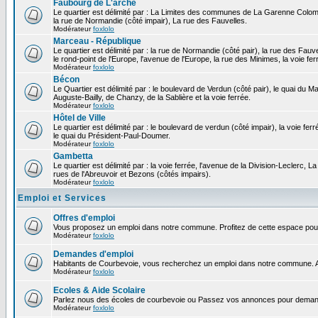
Faubourg de L'arche
Le quartier est délimité par : La Limites des communes de La Garenne Colomb
la rue de Normandie (côté impair), La rue des Fauvelles.
Modérateur
foxlolo
Marceau - République
Le quartier est délimité par : la rue de Normandie (côté pair), la rue des Fauv
le rond-point de l'Europe, l'avenue de l'Europe, la rue des Minimes, la voie fer
Modérateur
foxlolo
Bécon
Le Quartier est délimité par : le boulevard de Verdun (côté pair), le quai du 
Auguste-Bailly, de Chanzy, de la Sablière et la voie ferrée.
Modérateur
foxlolo
Hôtel de Ville
Le quartier est délimité par : le boulevard de verdun (côté impair), la voie fer
le quai du Président-Paul-Doumer.
Modérateur
foxlolo
Gambetta
Le quartier est délimité par : la voie ferrée, l'avenue de la Division-Leclerc,
rues de l'Abreuvoir et Bezons (côtés impairs).
Modérateur
foxlolo
Emploi et Services
Offres d'emploi
Vous proposez un emploi dans notre commune. Profitez de cette espace pour
Modérateur
foxlolo
Demandes d'emploi
Habitants de Courbevoie, vous recherchez un emploi dans notre commune. A
Modérateur
foxlolo
Ecoles & Aide Scolaire
Parlez nous des écoles de courbevoie ou Passez vos annonces pour demand
Modérateur
foxlolo