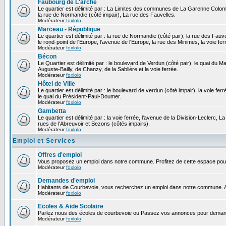
Faubourg de L'arche
Le quartier est délimité par : La Limites des communes de La Garenne Colomb
la rue de Normandie (côté impair), La rue des Fauvelles.
Modérateur
foxlolo
Marceau - République
Le quartier est délimité par : la rue de Normandie (côté pair), la rue des Fauv
le rond-point de l'Europe, l'avenue de l'Europe, la rue des Minimes, la voie fer
Modérateur
foxlolo
Bécon
Le Quartier est délimité par : le boulevard de Verdun (côté pair), le quai du 
Auguste-Bailly, de Chanzy, de la Sablière et la voie ferrée.
Modérateur
foxlolo
Hôtel de Ville
Le quartier est délimité par : le boulevard de verdun (côté impair), la voie fer
le quai du Président-Paul-Doumer.
Modérateur
foxlolo
Gambetta
Le quartier est délimité par : la voie ferrée, l'avenue de la Division-Leclerc,
rues de l'Abreuvoir et Bezons (côtés impairs).
Modérateur
foxlolo
Emploi et Services
Offres d'emploi
Vous proposez un emploi dans notre commune. Profitez de cette espace pour
Modérateur
foxlolo
Demandes d'emploi
Habitants de Courbevoie, vous recherchez un emploi dans notre commune. A
Modérateur
foxlolo
Ecoles & Aide Scolaire
Parlez nous des écoles de courbevoie ou Passez vos annonces pour demand
Modérateur
foxlolo