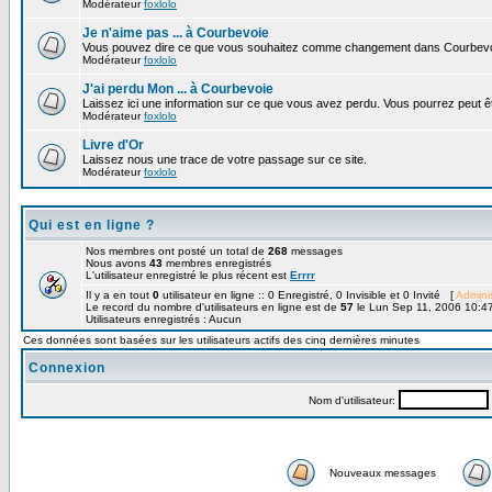
Modérateur
foxlolo
Je n'aime pas ... à Courbevoie
Vous pouvez dire ce que vous souhaitez comme changement dans Courbevo
Modérateur
foxlolo
J'ai perdu Mon ... à Courbevoie
Laissez ici une information sur ce que vous avez perdu. Vous pourrez peut êt
Modérateur
foxlolo
Livre d'Or
Laissez nous une trace de votre passage sur ce site.
Modérateur
foxlolo
Qui est en ligne ?
Nos membres ont posté un total de
268
messages
Nous avons
43
membres enregistrés
L'utilisateur enregistré le plus récent est
Errrr
Il y a en tout
0
utilisateur en ligne :: 0 Enregistré, 0 Invisible et 0 Invité [
Adminis
Le record du nombre d'utilisateurs en ligne est de
57
le Lun Sep 11, 2006 10:4
Utilisateurs enregistrés : Aucun
Ces données sont basées sur les utilisateurs actifs des cinq dernières minutes
Connexion
Nom d'utilisateur:
Nouveaux messages