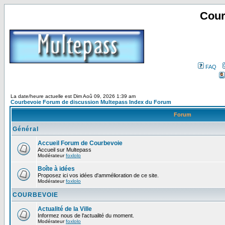
Cour
FAQ
La date/heure actuelle est Dim Aoû 09, 2026 1:39 am
Courbevoie Forum de discussion Multepass Index du Forum
Forum
Général
Accueil Forum de Courbevoie
Accueil sur Multepass
Modérateur
foxlolo
Boîte à idées
Proposez ici vos idées d'ammélioration de ce site.
Modérateur
foxlolo
COURBEVOIE
Actualité de la Ville
Informez nous de l'actualité du moment.
Modérateur
foxlolo