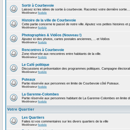
Sortir à Courbevoie
Laissez ici les idées de sortie à courbevoie. Racontez votre dernière sortie...
Modérateur
foxlolo
Histoire de la ville de Courbevoie
Cette partie concerne le passé de notre ville. Ajoutez vos petites histoires e
Modérateur
foxlolo
Photographies & Vidéos (Nouveau !)
Ajoutez ici des photos, cartes postales anciennes, ... et Vidéos
Modérateur
foxlolo
Rencontres à Courbevoie
Zone réservée aux rencontres entre habitants de la ville.
Modérateur
foxlolo
Le Café politique
Discussions et présentation des programmes politiques. Campagne électoral
Modérateur
foxlolo
Puteaux
Partie réservée aux personnes en limite de Courbevoie côté Puteaux.
Modérateur
foxlolo
La Garenne-Colombes
Partie réservée aux personnes habitant de La Garenne-Colombes en limite 
Modérateur
foxlolo
Votre Quartier
Les Quartiers
Faites ici vos commentaires sur les divers quartiers de la ville
Modérateur
foxlolo