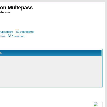
ion Multepass
rbevoie
utilisateurs
S'enregistrer
rivés
Connexion
r.