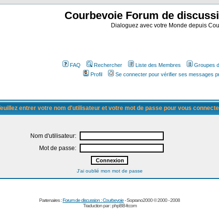
Courbevoie Forum de discuss
Dialoguez avec votre Monde depuis Cou
FAQ
Rechercher
Liste des Membres
Groupes d'
Profil
Se connecter pour vérifier ses messages p
euillez entrer votre nom d'utilisateur et votre mot de passe pour vous connecte
Nom d'utilisateur:
Mot de passe:
J'ai oublié mon mot de passe
Partenaires :
Forum de discussion : Courbevoie
- Soprano2000 © 2000 - 2008
Traduction par :
phpBB-fr.com