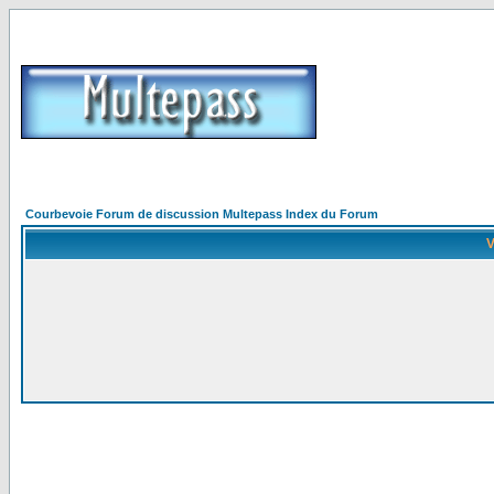
Courbevoie Forum de discussion Multepass Index du Forum
V