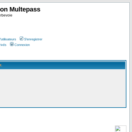
ion Multepass
rbevoie
utilisateurs
S'enregistrer
rivés
Connexion
r.