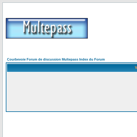
Courbevoie Forum de discussion Multepass Index du Forum
V