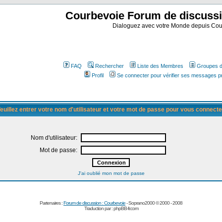
Courbevoie Forum de discuss
Dialoguez avec votre Monde depuis Cou
FAQ
Rechercher
Liste des Membres
Groupes d'
Profil
Se connecter pour vérifier ses messages p
euillez entrer votre nom d'utilisateur et votre mot de passe pour vous connecte
Nom d'utilisateur:
Mot de passe:
J'ai oublié mon mot de passe
Partenaires :
Forum de discussion : Courbevoie
- Soprano2000 © 2000 - 2008
Traduction par :
phpBB-fr.com