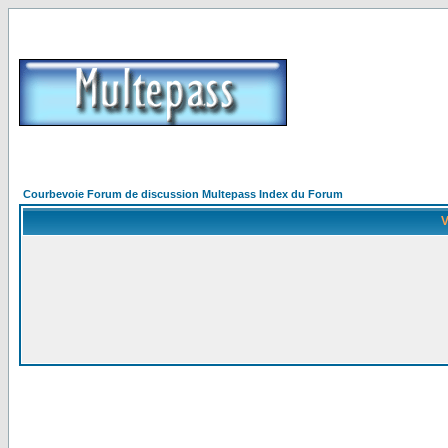
Courbevoie Forum de discussion Multepass Index du Forum
V