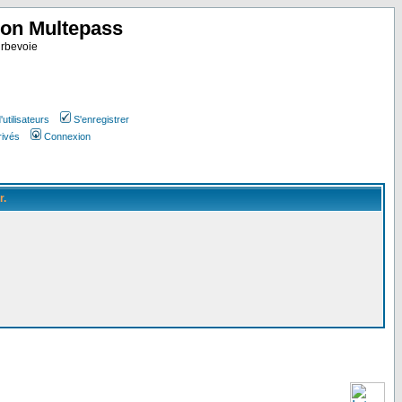
ion Multepass
rbevoie
utilisateurs
S'enregistrer
rivés
Connexion
r.