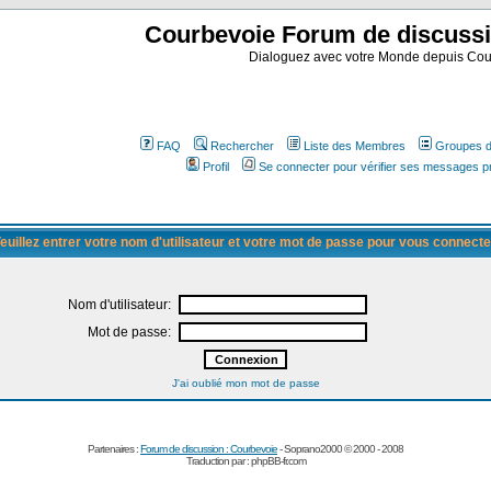
Courbevoie Forum de discuss
Dialoguez avec votre Monde depuis Cou
FAQ
Rechercher
Liste des Membres
Groupes d'
Profil
Se connecter pour vérifier ses messages p
euillez entrer votre nom d'utilisateur et votre mot de passe pour vous connecte
Nom d'utilisateur:
Mot de passe:
J'ai oublié mon mot de passe
Partenaires :
Forum de discussion : Courbevoie
- Soprano2000 © 2000 - 2008
Traduction par :
phpBB-fr.com