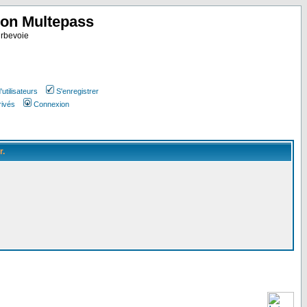
ion Multepass
rbevoie
utilisateurs
S'enregistrer
rivés
Connexion
r.