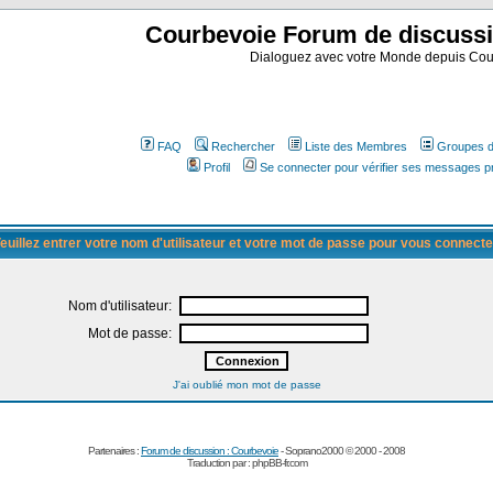
Courbevoie Forum de discuss
Dialoguez avec votre Monde depuis Cou
FAQ
Rechercher
Liste des Membres
Groupes d'
Profil
Se connecter pour vérifier ses messages p
euillez entrer votre nom d'utilisateur et votre mot de passe pour vous connecte
Nom d'utilisateur:
Mot de passe:
J'ai oublié mon mot de passe
Partenaires :
Forum de discussion : Courbevoie
- Soprano2000 © 2000 - 2008
Traduction par :
phpBB-fr.com