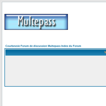
Courbevoie Forum de discussion Multepass Index du Forum
V