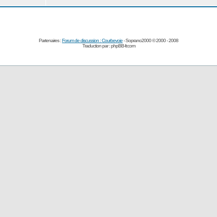
Partenaires :
Forum de discussion : Courbevoie
- Soprano2000 © 2000 - 2008
Traduction par :
phpBB-fr.com