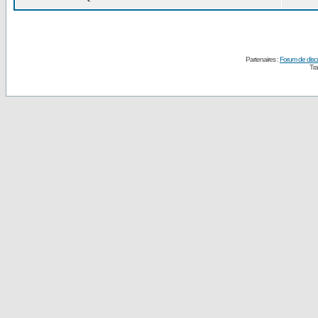
Partenaires :
Forum de disc
Tra