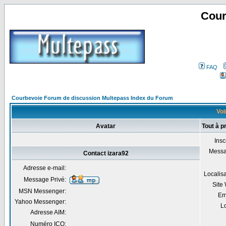
Cour
FAQ
Courbevoie Forum de discussion Multepass Index du Forum
Voi
Avatar
Tout à p
Insc
Mess
Contact izara92
Adresse e-mail:
Localis
Message Privé:
Site
MSN Messenger:
Em
Yahoo Messenger:
Lo
Adresse AIM:
Numéro ICQ: