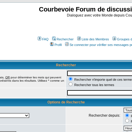
Courbevoie Forum de discuss
Dialoguez avec votre Monde depuis Cou
FAQ
Rechercher
Liste des Membres
Groupes d'
Profil
Se connecter pour vérifier ses messages p
Rechercher
ats,
OR
pour déterminer les mots qui peuvent
Rechercher n'importe quel de ces terme
présents dans les résultats. Utilisez * comme un
Rechercher tous les termes
Options de Recherche
Rechercher depuis:
R
R