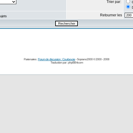
Trier par:
C
D
Retourner les
ujets
Partenaires :
Forum de discussion : Courbevoie
- Soprano2000 © 2000 - 2008
Traduction par :
phpBB-fr.com