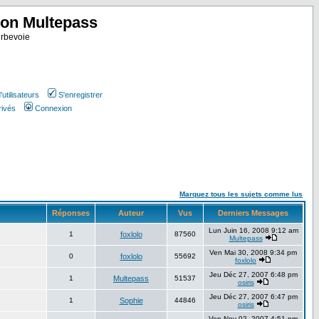
ion Multepass
rbevoie
utilisateurs
S'enregistrer
rivés
Connexion
Marquez tous les sujets comme lus
Réponses
Auteur
Vus
Derniers Messages
Lun Juin 16, 2008 9:12 am
1
foxlolo
87560
Multepass
Ven Mai 30, 2008 9:34 pm
0
foxlolo
55692
foxlolo
Jeu Déc 27, 2007 6:48 pm
1
Multepass
51537
osiris
Jeu Déc 27, 2007 6:47 pm
1
Sophie
44846
osiris
Ven Nov 02, 2007 4:51 pm