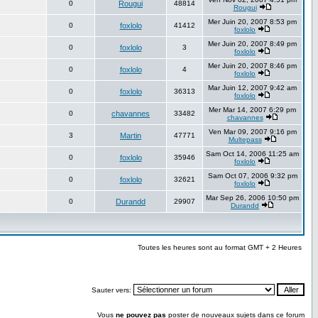
0
Rougui
48814
Rougui
Mer Juin 20, 2007 8:53 pm
0
foxlolo
41412
foxlolo
Mer Juin 20, 2007 8:49 pm
0
foxlolo
3
foxlolo
Mer Juin 20, 2007 8:46 pm
0
foxlolo
4
foxlolo
Mar Juin 12, 2007 9:42 am
0
foxlolo
36313
foxlolo
Mer Mar 14, 2007 6:29 pm
0
chavannes
33482
chavannes
Ven Mar 09, 2007 9:16 pm
3
Martin
47771
Multepass
Sam Oct 14, 2006 11:25 am
0
foxlolo
35946
foxlolo
Sam Oct 07, 2006 9:32 pm
0
foxlolo
32621
foxlolo
Mar Sep 26, 2006 10:50 pm
0
Durandd
29907
Durandd
Toutes les heures sont au format GMT + 2 Heures
Sauter vers:
Vous
ne pouvez pas
poster de nouveaux sujets dans ce forum