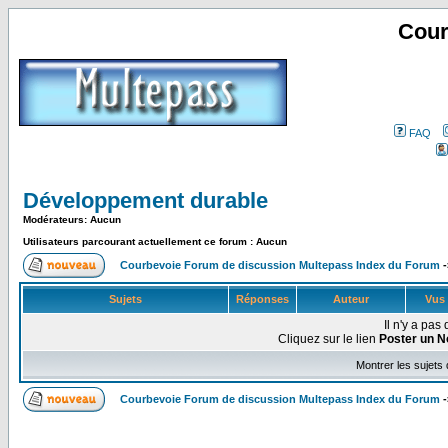
Cour
FAQ
Développement durable
Modérateurs: Aucun
Utilisateurs parcourant actuellement ce forum : Aucun
Courbevoie Forum de discussion Multepass Index du Forum
-
Sujets
Réponses
Auteur
Vus
Il n'y a pa
Cliquez sur le lien
Poster un N
Montrer les sujets
Courbevoie Forum de discussion Multepass Index du Forum
-