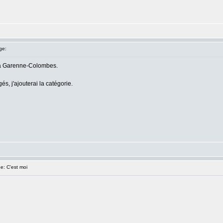
ge:
 la Garenne-Colombes.
és, j'ajouterai la catégorie.
: C'est moi