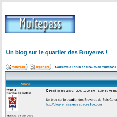
Un blog sur le quartier des Bruyeres !
Courbevoie Forum de discussion Multepass
Auteur
foxlolo
Posté le: Jeu Juin 07, 2007 10:24 pm
Sujet du message
Nouveau Rédacteur
Un blog sur le quartier des Bruyeres de Bois Col
http://blog-renaissance.spaces.live.com
Inscrit le: 04 Oct 2006