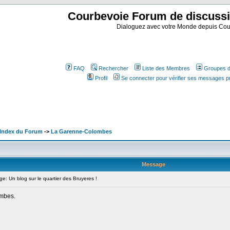
Courbevoie Forum de discuss
Dialoguez avec votre Monde depuis Cou
FAQ
Rechercher
Liste des Membres
Groupes d'
Profil
Se connecter pour vérifier ses messages p
 Index du Forum
->
La Garenne-Colombes
Message
: Un blog sur le quartier des Bruyeres !
ombes.