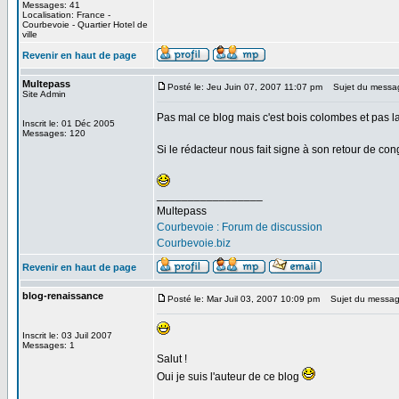
Messages: 41
Localisation: France -
Courbevoie - Quartier Hotel de
ville
Revenir en haut de page
Multepass
Posté le: Jeu Juin 07, 2007 11:07 pm
Sujet du messa
Site Admin
Pas mal ce blog mais c'est bois colombes et pas
Inscrit le: 01 Déc 2005
Messages: 120
Si le rédacteur nous fait signe à son retour de cong
_________________
Multepass
Courbevoie : Forum de discussion
Courbevoie.biz
Revenir en haut de page
blog-renaissance
Posté le: Mar Juil 03, 2007 10:09 pm
Sujet du message
Inscrit le: 03 Juil 2007
Messages: 1
Salut !
Oui je suis l'auteur de ce blog