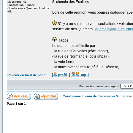
8, chemin des Ecoliers.
Messages: 41
Localisation: France -
Courbevoie - Quartier Hotel de
ville
Lors de cette réunion, vous pourrez dialoguer ave
S'il y a un sujet que vous souhaiteriez voir ab
service Vie des Quartiers :
quartiers@ville-courbev
Rappel :
Le quartier est délimité par :
- la rue des Fauvelles (côté impair),
- la rue de Normandie (côté impair),
- la voie ferrée,
- la limite avec Puteaux (côté La Défense)
Revenir en haut de page
Montrer les messages depuis:
Courbevoie Forum de discussion Multepass
Page
1
sur
1