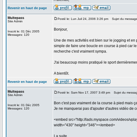
Revenir en haut de page
Multepass
Posté le: Lun Juil 24, 2006 3:26 pm
Sujet du message
Site Admin
Bonjour,
Inscrit le: 01 Déc 2005
Messages: 120
Une de mes activités est bien sur le jogging et en 
simple de faire une boucle en course à pied car le 
recherche c'est vraiment sympa.
J'ai beaucoup moins pratiqué le sport dernièrement
A bientôt.
Revenir en haut de page
Multepass
Posté le: Sam Nov 17, 2007 3:49 pm
Sujet du messag
Site Admin
Bon c'est pas vraiment de la course à pied mais ça f
Inscrit le: 01 Déc 2005
Je ne manquerai pas d'ajouter d'autres vidéo de ce
Messages: 120
<embed src="http://lads.myspace.com/videos/vpla
width="430" height="346"></embed>
La suite ...