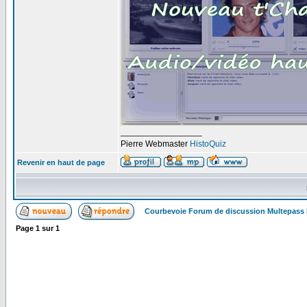
_________________
Pierre Webmaster
HistoQuiz
Revenir en haut de page
Courbevoie Forum de discussion Multepass
Page
1
sur
1