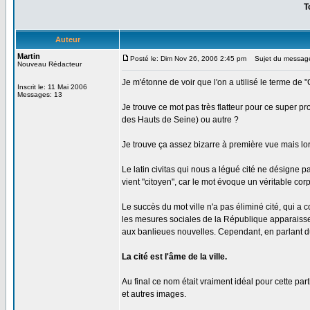
T
Auteur
Martin
Posté le: Dim Nov 26, 2006 2:45 pm
Sujet du message:
Nouveau Rédacteur
Je m'étonne de voir que l'on a utilisé le terme de 
Inscrit le: 11 Mai 2006
Messages: 13
Je trouve ce mot pas très flatteur pour ce super 
des Hauts de Seine) ou autre ?
Je trouve ça assez bizarre à première vue mais lors
Le latin civitas qui nous a légué cité ne désigne p
vient "citoyen", car le mot évoque un véritable corp
Le succès du mot ville n'a pas éliminé cité, qui a co
les mesures sociales de la République apparaissent
aux banlieues nouvelles. Cependant, en parlant du 
La cité est l'âme de la ville.
Au final ce nom était vraiment idéal pour cette par
et autres images.